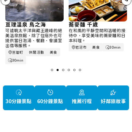
亘理溫泉 鳥之海
蕎麥麵 千歲
可遠眺太平洋與藏王連峰的絕
在和風的平靜空間和溫暖的接
美溫泉旅館，除了住宿外也可
待中，享受美味的蕎麥麵和日
提供當日泡湯、餐廳、會議室
本料理。
出借等服務。
岩沼市
美食
30min
亘理町
休閒活動
美食
30min
30分鐘景點
60分鐘景點
推薦行程
好鄰旅故事