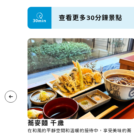
查看更多30分鐘景點
30min
炭燒牛舌 利久
的接待中，享受美味的蕎
以講究職人工法的厚切牛舌及各