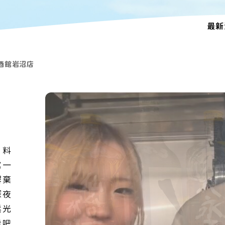
最新
酒館岩沼店
，料
館一
摒棄
深夜
鬆光
看吧