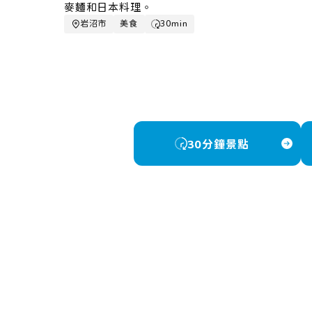
的當地美酒收穫了無數忠實粉絲
n
岩沼市
美食
30min
30分鐘景點