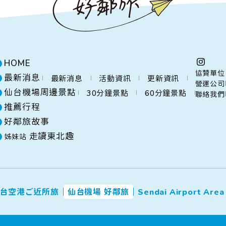
HOME
協贊單位
最新消息
最新消息
活動資訊
更新資訊
營運公司
仙台機場周邊景點
30分鐘
景點
60分鐘
景點
聯絡我們
推薦行程
好鄰旅故事
走讀東北趣
姊妹站
台空港ご近所旅
仙台機場 好鄰旅
Sendai Airport Area