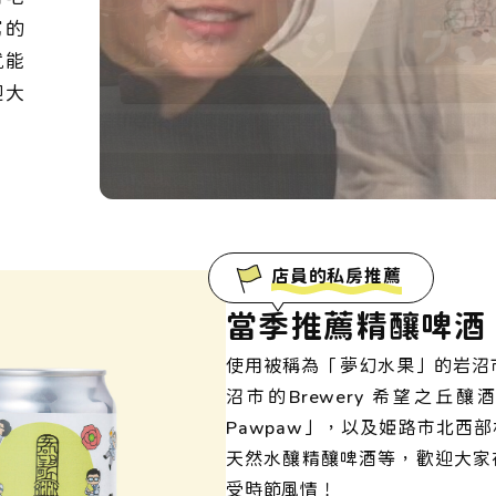
寫的
就能
迎大
。
店員的私房推薦
當季推薦精釀啤酒
使用被稱為「夢幻水果」的岩沼市
沼市的Brewery 希望之丘釀
Pawpaw」，以及姫路市北西
天然水釀精釀啤酒等，歡迎大家
受時節風情！