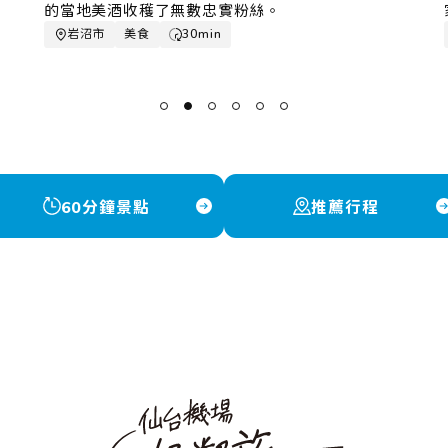
。
家帶來各種創新點心。
名取市
美食
30min
60分鐘景點
推薦行程