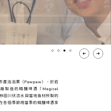
產泡泡果（Pawpaw），於岩
酒廠製造的精釀啤酒「Magical
部林田川伏流水與當地食材所製的
在各個季節用當季的精釀啤酒享