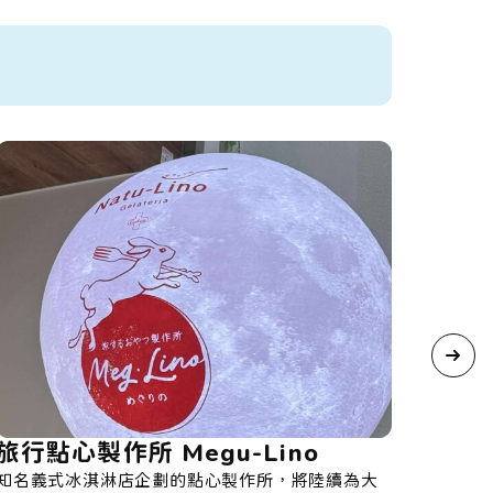
no
果蔬市場 lien
將陸續為大
以法文的「連結（lien）」命名，將農家用心