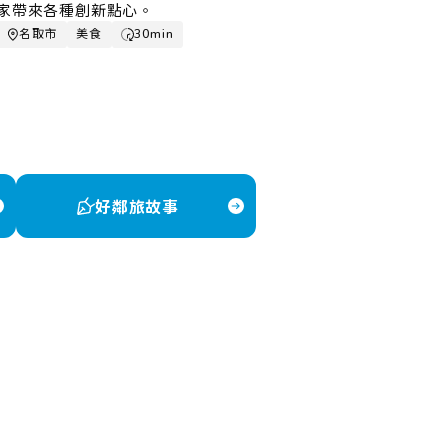
在地蔬果及加工品介紹給更多人的果菜市集。
仙台市
購物
30min
好鄰旅故事