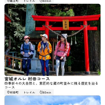
蔵王町
トレイル
60min
宮城オルレ 村田コース
四季折々の大自然と、意匠的な蔵の町並みに残る歴史を辿る
コース
村田町
トレイル
60min