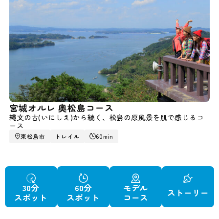
宮城オルレ 奥松島コース
縄文の古(いにしえ)から続く、松島の原風景を肌で感じるコ
ース
東松島市
トレイル
60min
30分
60分
モデル
ストーリー
スポット
スポット
コース