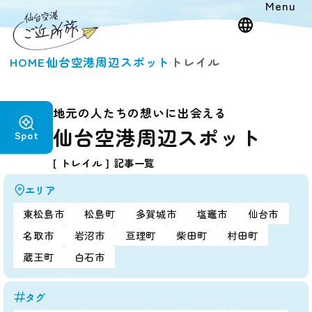
Menu
HOME
仙台空港周辺スポット
トレイル
地元の人たちの想いに出会える
仙台空港周辺スポット
Spot
[ トレイル ] 記事一覧
エリア
東松島市
松島町
多賀城市
塩竈市
仙台市
名取市
岩沼市
亘理町
柴田町
村田町
蔵王町
白石市
タグ